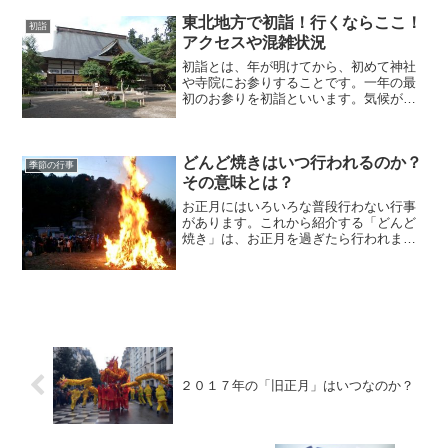
安全などのご利益があるとされていま
東北地方で初詣！行くならここ！
初詣
す。多くの七福神巡りは、半日...
アクセスや混雑状況
初詣とは、年が明けてから、初めて神社
や寺院にお参りすることです。一年の最
初のお参りを初詣といいます。気候が安
定して農作物がよく実ることを基本的な
願いとするため、１年のサイクルで物事
を考えます。それにより、新年＝新しい
どんど焼きはいつ行われるのか？
命の始まりということで、...
季節の行事
その意味とは？
お正月にはいろいろな普段行わない行事
があります。これから紹介する「どんど
焼き」は、お正月を過ぎたら行われま
す。この「どんど焼き」が終わると本当
にお正月が終わったという気がするもの
です。それでは、この「どんど焼き」の
由来やいつ行われるのか、地...
２０１７年の「旧正月」はいつなのか？