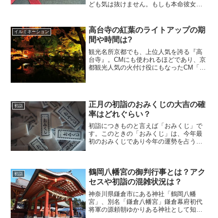
ども気は抜けません。もしも本命彼女が
「お返しなんていらないよ」なんて言っ
たとしても何も返さなかったら不義理と
みられ「甲斐性がない」「来年はあげな
高台寺の紅葉のライトアップの期
イルミネーション
い」と思われる可能性も…...
間や時間は?
観光名所京都でも、上位人気を誇る『高
台寺』。CMにも使われるほどであり、京
都観光人気の火付け役にもなったCM「そ
うだ京都、行こう。」にも使用されまし
た。最近では、ライトアップされる寺院
としても名が知られています。京都市内
の東区に位置する臨済...
正月の初詣のおみくじの大吉の確
初詣
率はどれぐらい？
初詣につきものと言えば「おみくじ」で
す。このときの「おみくじ」は、今年最
初のおみくじであり今年の運勢を占う指
標とされている方が多いのではないかと
思います。ドキドキしますね。「大吉」
が出れば今年は運がまわってきた、成功
鶴岡八幡宮の御判行事とは？アク
しそうだと考えたりするか...
初詣
セスや初詣の混雑状況は？
神奈川県鎌倉市にある神社「鶴岡八幡
宮」、別名「鎌倉八幡宮」鎌倉幕府初代
将軍の源頼朝ゆかりある神社として知ら
れている有名な神社です。鎌倉武士の守