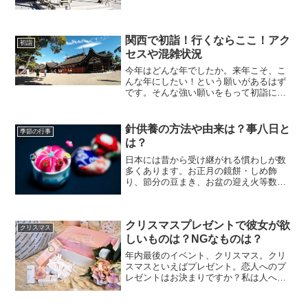
護神として信奉され、源氏の氏神として
大事にされてきました。鎌倉幕府滅亡後
も「武門の神」と多くの武将...
関西で初詣！行くならここ！アク
初詣
セスや混雑状況
今年はどんな年でしたか。来年こそ、こ
んな年にしたい！という願いがあるはず
です。そんな強い願いをもって初詣に行
かれると思います。「有名スポット」で
の初詣は非常に混んでいます。お賽銭
は、お賽銭箱に着いてから入れるように
針供養の方法や由来は？事八日と
季節の行事
しましょう。よくお賽銭を投...
は？
日本には昔から受け継がれる慣わしが数
多くあります。お正月の鏡餅・しめ飾
り、節分の豆まき、お盆の迎え火等数え
上げればきりがありません。その中で残
っている習慣もあれば、カタチだけにな
ってしまったもの、ほとんど残っていな
クリスマスプレゼントで彼女が欲
いもの等様々です。例えば、...
クリスマス
しいものは？NGなものは？
年内最後のイベント、クリスマス。クリ
スマスといえばプレゼント。恋人へのプ
レゼントはお決まりですか？私は人へ物
を贈るのが苦手なので毎年ギリギリまで
悩んでしまいます。予算はどのくらい