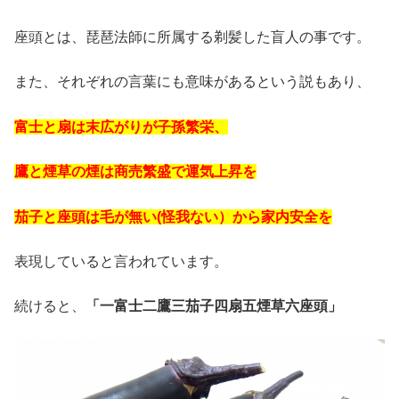
座頭とは、琵琶法師に所属する剃髪した盲人の事です。
また、それぞれの言葉にも意味があるという説もあり、
富士と扇は末広がりが子孫繁栄、
鷹と煙草の煙は商売繁盛で運気上昇を
茄子と座頭は毛が無い(怪我ない）から家内安全を
表現していると言われています。
続けると、
「一富士二鷹三茄子四扇五煙草六座頭」