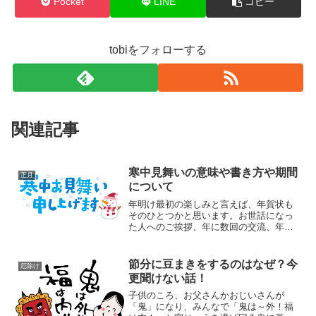
Pocket
LINE
コピー
tobiをフォローする
関連記事
寒中見舞いの意味や書き方や期間
正月
について
年明け最初の楽しみと言えば、年賀状も
そのひとつかと思います。お世話になっ
た人へのご挨拶、年に数回の交流、年賀
状には様々な意味が含まれています
が…、人間ですもの・・・・年賀状のお
返事を忘れることもあるでしょう。忙し
節分に豆まきをするのはなぜ？今
厄除け
くて年賀状を返す時間もなかっ...
更聞けない話！
子供のころ、お父さんかおじいさんが
「鬼」になり、みんなで「鬼は～外！福