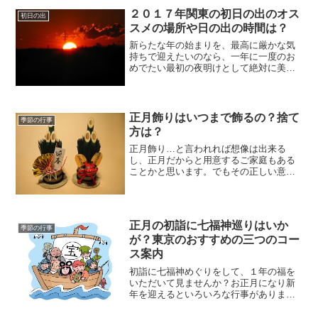
か、何がトレンドなのか、これはもしか
２０１７年関東の初日の出のオス
してアウトだっただろうか。...
初日の出
スメの場所や日の出の時間は？
新らたな年の始まりを、最高に厳かな気
持ちで迎えたいのなら、一年に一度のお
めでたい最初の夜明けとして絶対に美し
い初日の出を見たいものですね。という
わけで2017年・関東地区の初日の出スポ
ットについて『都会の中で初日の出』と
『自然の中で初日の出...
正月飾りはいつまで飾るの？捨て
季節の行事
方は？
正月飾り…と言われれば想像は出来る
し、正月だからと用意するご家庭もある
ことかと思います。でもその正しい意味
や飾り方はきちんと知っていますか？私
は正直のところ分からなかったので、ち
ょっと調べてみました。正月飾りとは正
月飾りとは、新年を迎えた家...
正月の初詣に七福神巡りはいか
季節の行事
が？東京のおすすめの三つのコー
ス案内
初詣に七福神めぐりをして、１年の福を
いただいて見ませんか？お正月になり新
年を迎えるといろいろな行事がありま
す。七福神巡りは、日本のお正月の風習
の一つです。不老長寿、商売繁盛、家内