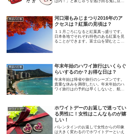
は内！」と家じゅうを逃げ回る鬼に豆を
投げつけ、「鬼」が、玄関から外へ出た
ところで「鬼をやっつけた！」というこ
とをしませんでしたか。鬼が痛い痛い、
河口湖もみじまつり2016年のア
季節の行事
そう強くぶつけるのはやめて...
クセスは？紅葉の見頃は？
１１月ごろになると紅葉真っ盛りです。
日本各地でそれぞれ特色のある紅葉を見
ることができます。富士山を望むところ
にある河口湖にも沢山の紅葉スポットが
あります。夜はライトアップされ幻想的
な忘れることができない世界となりま
す。その河口湖のもみじ祭り...
年末年始のハワイ旅行はいくらぐ
季節の行事
らいするのか？お得な日は？
年末年始は帰省や旅行のシーズンです。
貴重な休みを満喫したい。年末年始のハ
ワイ旅行はの予約は早くしないと、航空
券もツアーも売り切れてしまいます。や
っぱり早めに計画を立てたほうがいいに
決まっていますよね。年末年始のハワイ
ホワイトデーのお返しで迷ってい
旅行に行きくと、ワイキキ...
ホワイトデー
る男性に！女性はこんなものが嬉
しい！
バレンタインのお返しで女性からの印象
は大きく変わるのでホワイトデーといえ