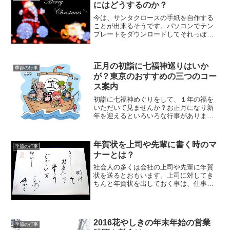
にはどうするのか？
今は、サンタクロースの手紙を自作する
ことが出来るそうです。パソコンでテン
プレートをダウンロードしてそれっぽい
文章に我が子の情報を打ち込んで…両親
が作ったと思われない出来のサンタクロ
ースの手紙が出来上がるとか。そのうち
正月の初詣に七福神巡りはいか
「サンタクロースは両親」...
季節の行事
が？東京のおすすめの三つのコー
ス案内
初詣に七福神めぐりをして、１年の福を
いただいて見ませんか？お正月になり新
年を迎えるといろいろな行事がありま
す。七福神巡りは、日本のお正月の風習
の一つです。不老長寿、商売繁盛、家内
安全などのご利益があるとされていま
年賀状を上司や先輩に書く時のマ
季節の行事
す。多くの七福神巡りは、半日...
ナーとは？
社会人の多くは会社の上司や先輩に年賀
状を送るとおもいます。上司に対してき
ちんと年賀状を出しておく事は、仕事の
評価にもつながります。新年の仕事の意
気込みなどを添えると、その効果は更に
高まる事でしょう。でも自分が知らない
だけで、実はマナー違反を...
2016花やしきの年末年始の営業
季節の行事