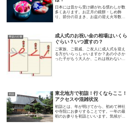
日本には昔から受け継がれる慣わしが数
多くあります。お正月の鏡餅・しめ飾
り、節分の豆まき、お盆の迎え火等数え
上げればきりがありません。その中で残
っている習慣もあれば、カタチだけにな
ってしまったもの、ほとんど残っていな
成人式のお祝い金の相場はいくら
いもの等様々です。例えば、...
季節の行事
ぐらい？いつ渡すの？
ご家族、ご親戚、ご友人に成人式を迎え
る方がいらっしゃいますか？あの小さか
った子がもう大人か、これは祝わない
と！と思っても、成人祝いっていくら包
むものか、いつどのタイミングで渡した
らいいか成人祝いのマナーはご存知です
か？ちなみに私、貰ってない...
東北地方で初詣！行くならここ！
初詣
アクセスや混雑状況
初詣とは、年が明けてから、初めて神社
や寺院にお参りすることです。一年の最
初のお参りを初詣といいます。気候が安
定して農作物がよく実ることを基本的な
願いとするため、１年のサイクルで物事
を考えます。それにより、新年＝新しい