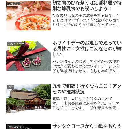
初節句のひな祭りは定番料理や特
ひな祭り
別な離乳食でお祝いしよう！
ひな祭りは女の子の成長を祈る日で、も
ともとはママゴトのような遊びから始ま
り徐々に今のような行事になっていった
と言われています。ひな人形を嫁入り道
具として扱う習慣は江戸時代から定着し
たそうです。初節句でたくさん集まるご
ホワイトデーのお返しで迷ってい
家庭では、やっぱり定番料...
ホワイトデー
る男性に！女性はこんなものが嬉
しい！
バレンタインのお返しで女性からの印象
は大きく変わるのでホワイトデーといえ
ども気は抜けません。もしも本命彼女が
「お返しなんていらないよ」なんて言っ
たとしても何も返さなかったら不義理と
みられ「甲斐性がない」「来年はあげな
九州で初詣！行くならここ！アク
初詣
い」と思われる可能性も…...
セスや混雑状況
初詣の時、大切なことは次のことで
す。 ①お賽銭箱にお金を入れ、そして
手を叩くことです。 ②御守りや破魔矢
を頂くことです。 ③絵馬に願い事を書
くことです。最低この３つを守っていた
だければ、必ずご利益はあり願い事はか
サンタクロースから手紙をもらう
なうでしょう。ところで、初詣...
クリスマス