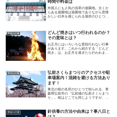
時間や料金は
外国人にも人気の浅草の遊園地。古くか
らある遊園地は遊園地でありながら昔懐
かしい日本を感じられる場所のひとつ、
浅草花やしき浅草花やしきは毎年大晦日
にカウントダウンイベントを行います。
普段は入れない夜の浅草花やしきのナイ
どんど焼きはいつ行われるのか？
トイベント、楽しそうです...
季節の行事
その意味とは？
お正月にはいろいろな普段行わない行事
があります。これから紹介する「どんど
焼き」は、お正月を過ぎたら行われま
す。この「どんど焼き」が終わると本当
にお正月が終わったという気がするもの
です。それでは、この「どんど焼き」の
由来やいつ行われるのか、地...
弘前さくらまつりのアクセスや駐
季節の行事
車場案内！混雑を避ける方法あり
ます！
東北の桜の名所のひとつで知られる、青
森県弘前市の「弘前城の弘前さくらまつ
り」。桜はどこでも同じようですが、弘
前城のさくらは特に綺麗で見応えがあり
ます。弘前城の桜は４月下旬からゴール
デンウィークにかけてが一番の見頃で
針供養の方法や由来は？事八日と
季節の行事
す。弘前さくらまつりもGW...
は？