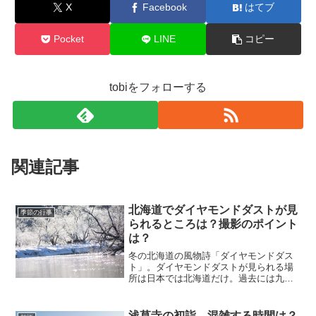
X
Facebook
はてブ
Pocket
LINE
コピー
tobiをフォローする
関連記事
北海道でダイヤモンドダストが見
季節の行事
られるところは？撮影のポイント
は？
冬の北海道の風物詩「ダイヤモンドダス
ト」。ダイヤモンドダストが見られる場
所は日本では北海道だけ。過去には九州
でも見ることが出来たことがあるそうで
すが、北海道以外でダイヤモンドダスト
を見ることが出来るのはほぼ無いといっ
浅草寺の初詣、混雑する時間は？