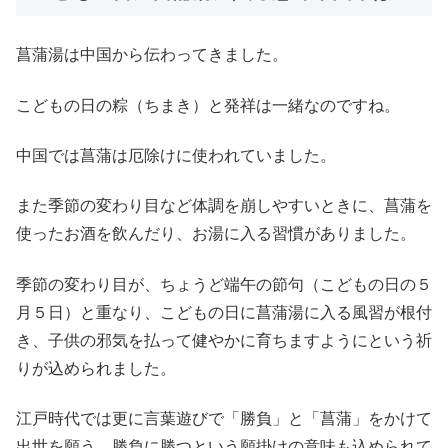
菖蒲湯は中国から伝わってきました。
こどもの日の粽（ちまき）と発祥は一緒なのですね。
中国では菖蒲は厄除けに使われていました。
また季節の変わり目など体調を崩しやすいときに、菖蒲を
使ったお酒を飲んだり、お湯に入る習慣がありました。
季節の変わり目が、ちょうど端午の節句（こどもの日の５
月５日）と重なり、こどもの日に菖蒲湯に入る風習が根付
き、子供の邪気を払って健やかに育ちますようにという祈
りが込められました。
江戸時代では更に言葉遊びで「勝負」と「菖蒲」をかけて
出世を願う、勝負に勝つという願掛けの意味も込められて