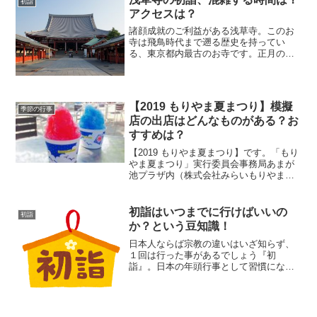
初詣
てもいいくらい。冬の寒さ...
アクセスは？
諸顔成就のご利益がある浅草寺。このお
寺は飛鳥時代まで遡る歴史を持ってい
る、東京都内最古のお寺です。正月の初
詣には明治神宮に負けずに劣らない参拝
客が訪れる場所で、一番混雑している時
間にいくと駅から浅草寺まですぐそこな
のに、３時間もかかるそうで...
【2019 もりやま夏まつり】模擬
季節の行事
店の出店はどんなものがある？お
すすめは？
【2019 もりやま夏まつり】です。「もり
やま夏まつり」実行委員会事務局あまが
池プラザ内（株式会社みらいもりやま
21）住所 守山市勝部1-13-1電話 077-
514-2505FAX 077-514-8325受付時刻
9〜17時（休館日を除...
初詣はいつまでに行けばいいの
初詣
か？という豆知識！
日本人ならば宗教の違いはいざ知らず、
１回は行った事があるでしょう『初
詣』。日本の年頭行事として習慣になっ
ています。初詣とは文字通り、その年に
初めて社寺を参拝する事です。そして、
前年の感謝のお礼をして、新しい年の思
いを祈願します。近年は自分達...