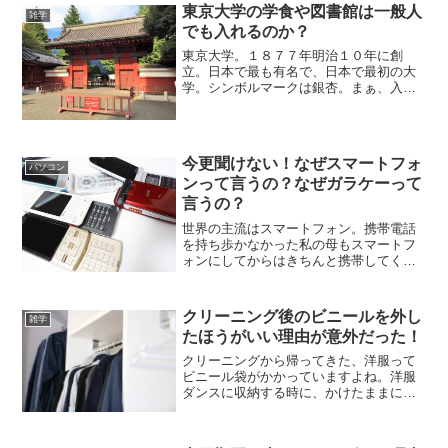
東京大学の学食や図書館は一般人
雑学
でも入れるのか？
東京大学。１８７７年明治１０年に創
立。日本で最も有名で、日本で最初の大
学。シンボルマークは銀杏。まぁ、入学
するのは無理でも東京大学にちょっと入
ってみたいなって思うことありません
か？大学によっては関係者以外立ち入り
禁止というところもあったりし...
今更聞けない！なぜスマートフォ
パソコン
ンって言うの？なぜガラケーって
言うの？
世界の主流はスマートフォン。携帯電話
を持ち歩かなかった私の母もスマートフ
ォンにしてからはきちんと携帯してくれ
るようになり連絡も様々なアプリのおか
げで見落とされずにきちんと取れるよう
になりました。でも、スマホやガラケー
クリーニング後のビニールを外し
雑学
などの名前…当たり前のよ...
たほうがいい理由が意外だった！
クリーニングから帰ってきた、洋服って
ビニール袋がかかっていますよね。洋服
ダンスに収納する時に、かけたままにし
ていますか？ビニール袋は外した方がい
いようです。ホコリなどがかからなくて
いいのかと思ってかけたままにしていま