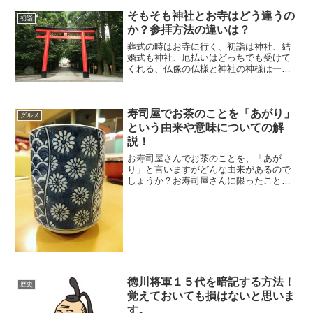
ーボウル、グラノーラ、スムージー等
そもそも神社とお寺はどう違うの
色々ありますが定番と言えば...
初詣
か？参拝方法の違いは？
葬式の時はお寺に行く、初詣は神社、結
婚式も神社、厄払いはどっちでも受けて
くれる、仏像の仏様と神社の神様は一
緒？…考え込むうちにどっちがどっちな
のか分からなくなってきました。分から
ないことを放置しないで、調べてみまし
寿司屋でお茶のことを「あがり」
た。そもそも神社とお寺はど...
グルメ
という由来や意味についての解
説！
お寿司屋さんでお茶のことを、「あが
り」と言いますがどんな由来があるので
しょうか？お寿司屋さんに限ったことで
はありませんが、ちょっと通ぶって専門
用語を使って見たいなーって思ったこと
はありませんか？私はありました。以前
は、ほんとたまにですが回っ...
徳川将軍１５代を暗記する方法！
歴史
覚えておいても損はないと思いま
す。