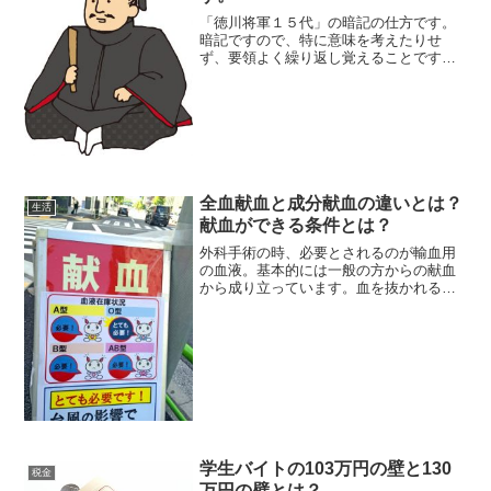
「徳川将軍１５代」の暗記の仕方です。
暗記ですので、特に意味を考えたりせ
ず、要領よく繰り返し覚えることです。
例えば、初めて「アルファベット」のＡ
からＺまでをどうやって覚えましたか？
たぶんリズムを付けて歌のようにして、
覚えたと思います。その要領...
全血献血と成分献血の違いとは？
生活
献血ができる条件とは？
外科手術の時、必要とされるのが輸血用
の血液。基本的には一般の方からの献血
から成り立っています。血を抜かれるの
が怖いという事もあり、中々理解されま
せんでしたが日本赤十字社の努力により
今では世間にも広く認知されています。
献血には３種類の方法があ...
学生バイトの103万円の壁と130
税金
万円の壁とは？