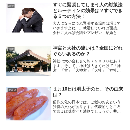
すぐに緊張してしまう人の対策法
雑学
とルーティンの効果は？すぐでき
る５つの方法！
大人になるにつれ緊張する場面は増えて
いきますよね…。就活していれば面接、
会社に入れば会議やプレゼン、結婚とな
れば相手家族への挨拶やスピーチ…。緊
張すると手汗が止まらず、声が震えて視
線も落ち着かない。でも緊張していると
神宮と大社の違いは？全国にどれ
初詣
は悟られたくない。失敗出...
ぐらいあるのか？
神社は大小合わせて約７９０００社あり
ます。そして、神社は大きくわけて「神
宮」「宮」「大神宮」「大社」「神社」
「社」の６つの社号があります。他にも
細かくたくさんの呼び方がありますが、
今回はその中のよく聞く「神宮」と「大
１月10日は明太子の日、その由来
社」を説明します。神宮の...
グルメ
は？
稲作文化の日本では、ご飯のお友という
独特の文化があります。代表的なところ
で言えば味噌汁と漬物でしょうか。共に
昔からあり、時代劇ではそれこそご飯と
味噌汁、漬物で食事を済ます光景がよく
見られました。今では多少趣を変え、大
流行した卵掛けご飯、食べ...