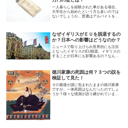
一人暮らしを経験された事がある場合、
大学生から始めたという方も多いのでは
ないでしょうか。普通はアルバイトをす
るでしょうが、親から仕送りもあるでし
ょう。1980年代後半のバブルの頃は、仕
送り金額も平均８万円を超えていまし
なぜイギリスがＥＵを脱退するの
た。長引く不況が騒がれ...
雑学
か？日本への影響はどうなのか？
ニュースで取り上げられ世界的にも注目
となったイギリスのEU脱退。イギリスの
することが日本にも影響あるの？なんで
よその国のことでそんなに騒ぐの？と思
いますが日本にも当然影響があります。
今日は、ちょっと真面目にニュースの話
徳川家康の死因は何？３つの説を
歴史
をしましょう。イギリス...
検証して見た！
その最後が謎に包まれたままの徳川家康
ですが、一体死因はなんだったのでしょ
うか？様々な憶測が語り継がれています
が、謎が多いようです。徳川家康といえ
ば幼いころから人質の時期を送り、その
時はいつ殺されるかわからない人生でし
た。しかし最後は、関ヶ原...