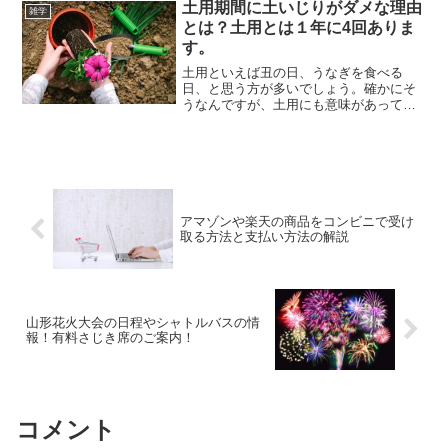
土用期間に土いじりがダメな理由
したが、友人のクリーニン...
雑学
とは？土用とは１年に4回ありま
す。
土用といえば丑の日、うなぎを食べる
日、と思う方が多いでしょう。確かにそ
うなんですが、土用にも意味があって、
やってはいけない事や、やった方がいい
事などがあります。土用の丑の日にうな
ぎを食べたら、土用についても考えてみ
ませんか？もし、ついてない...
アマゾンや楽天の商品をコンビニで受け
取る方法と支払い方法の解説
山形花火大会の日程やシャトルバスの情
報！有料さじき席のご案内！
コメント