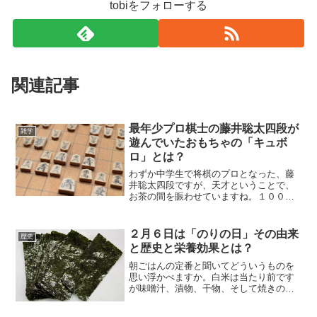
tobiをフォローする
関連記事
最年少プロ棋士の藤井聡太四段が
雑学
遊んでいたおもちゃの「キュボ
ロ」とは？
わずか中学生で将棋のプロとなった、藤
井聡太四段ですが、天才ということで、
お茶の間を賑わせていますね。１００年
に一人の天才とも言われていますが、こ
のような天才はどのようにして育つので
しょうか？もし、将棋が大好きでこれか
２月６日は「のりの日」その由来
歴史
ら子供が生まれるかたで、...
と歴史と栄養効果とは？
朝ごはんの定番と聞いてどういうものを
思い浮かべますか。白米は当たり前です
が味噌汁、漬物、干物、そして焼きのり
ではないでしょうか。他にはパンはもち
ろんの事、最近ではパンケーキやアサイ