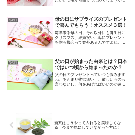
たいいつ頃から始まったのでしょうか？
なぜカーネーションをあげるのでしょう
か？そんな疑問がありましたので、調べ
てみました。母の日は、日ごろのお母さ
母の日にサプライズのプレゼント
んへの苦労をいたわり、お...
母の日
で喜んでもらう！オススメ３選！
毎年来る母の日。それ以外にも誕生日に
クリスマス、結婚祝い…母にプレゼント
を贈る機会って案外あるんですよね。そ
して段々、贈るプレゼントの選択肢が狭
まり毎年同じものになってしまい、新鮮
味がなくなる…。今回は新たな母へのプ
父の日が始まった由来とは？日本
レゼントの選択肢を紹介し...
母の日
ではいつ頃から始まったのか？
父の日のプレゼントっていつも悩みます
ね。あんまり物欲無いし、欲しいものも
言わないし、何をあげればいいのか迷い
ます。それでも、子供のときもそうです
が大人になった今は特に何か、感謝の気
持ちを伝えたいと思う気持ちが年々強く
なってきています。そもそ...
新茶はこうやって入れると美味しくな
る！今まで気にしていなかった方に！