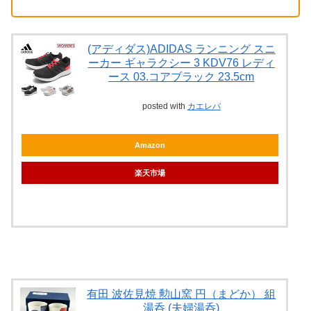
(アディダス)ADIDAS ランニング スニ
ーカー ギャラクシー 3 KDV76 レディ
ース 03.コアブラック 23.5cm
posted with
カエレバ
Amazon
楽天市場
有田 波佐見焼 勲山窯 円（まどか） 組
湯呑 (夫婦湯呑)