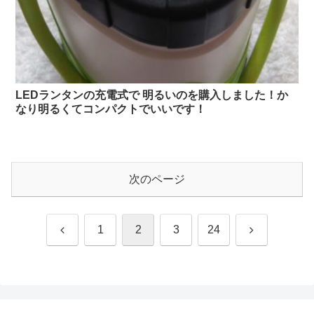
LEDランタンの充電式で 明るいのを購入しました！か
なり明るくてコンパクトでいいです！
次のページ
前
次
1
2
3
24
へ
へ