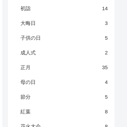
初詣
14
大晦日
3
子供の日
5
成人式
2
正月
35
母の日
4
節分
5
紅葉
8
花火大会
8