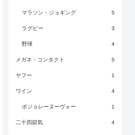
マラソン・ジョギング
5
ラグビー
3
野球
4
メガネ・コンタクト
5
ヤフー
1
ワイン
4
ボジョレーヌーヴォー
1
二十四節気
4