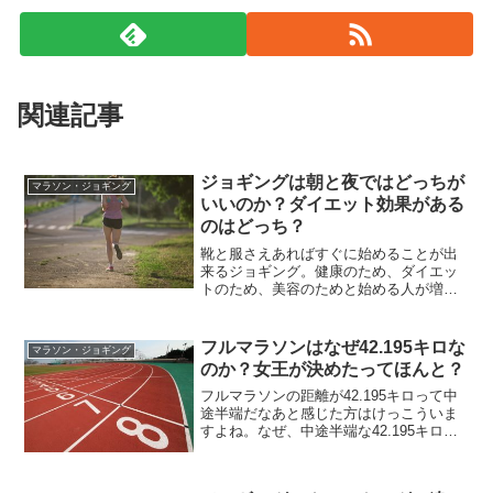
関連記事
ジョギングは朝と夜ではどっちが
マラソン・ジョギング
いいのか？ダイエット効果がある
のはどっち？
靴と服さえあればすぐに始めることが出
来るジョギング。健康のため、ダイエッ
トのため、美容のためと始める人が増え
ています。ご夫婦で走っている姿も目に
しますね。今は走るのが苦手なのでウォ
ーキングをしていますがいつかは走りた
フルマラソンはなぜ42.195キロな
マラソン・ジョギング
いと思ってジョギングして...
のか？女王が決めたってほんと？
フルマラソンの距離が42.195キロって中
途半端だなあと感じた方はけっこういま
すよね。なぜ、中途半端な42.195キロな
んでしょうか？ぴったりの４０キロでい
いんじゃねー！って思ったことはないで
すか？日本では語呂合わせで「死に行