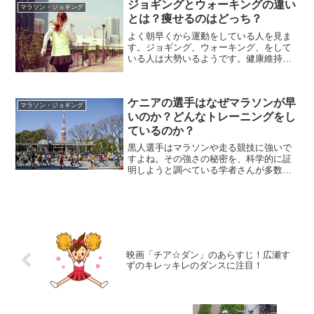
ジョギングとウォーキングの違い
く」なんて言い...
マラソン・ジョギング
とは？痩せるのはどっち？
よく朝早くから運動をしている人を見ま
す。ジョギング、ウォーキング、をして
いる人は大勢いるようです。健康維持の
ため、体力の維持、またはダイエットの
ためと人によってその目的は異なると思
います。夜コンビニへ買い物に行った際
ケニアの選手はなぜマラソンが早
に走っている人を見ると感...
マラソン・ジョギング
いのか？どんなトレーニングをし
ているのか？
黒人選手はマラソンや走る競技に強いで
すよね。その強さの秘密を、科学的に証
明しようと調べている学者さんが多数い
ます。もし、その強さの秘密を探れた
ら、きっと全世界のトレーニング方法が
変わってさらに面白い展開を見られるか
もしれませんね。マラソンで...
映画「チア☆ダン」のあらすじ！広瀬す
ずのキレッキレのダンスに注目！