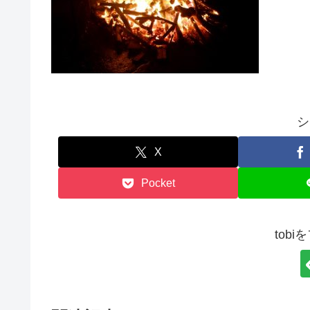
シ
X
Pocket
tob