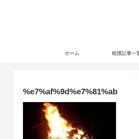
ホーム
相撲記事一
%e7%af%9d%e7%81%ab