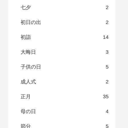
七夕
2
初日の出
2
初詣
14
大晦日
3
子供の日
5
成人式
2
正月
35
母の日
4
節分
5