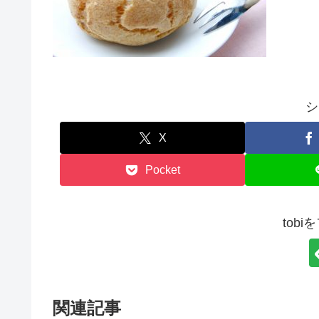
シ
X
Pocket
tob
関連記事