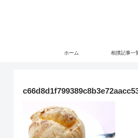
ホーム
相撲記事一
c66d8d1f799389c8b3e72aacc5