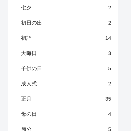
七夕
2
初日の出
2
初詣
14
大晦日
3
子供の日
5
成人式
2
正月
35
母の日
4
節分
5