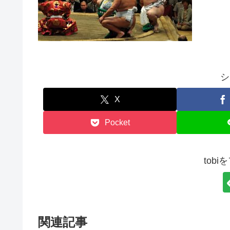
シ
X
Pocket
tob
関連記事