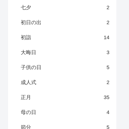
七夕
2
初日の出
2
初詣
14
大晦日
3
子供の日
5
成人式
2
正月
35
母の日
4
節分
5