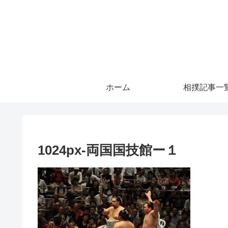
ホーム
相撲記事一
1024px-両国国技館ー１