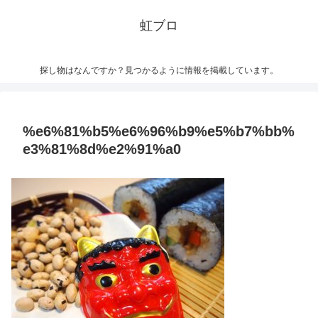
虹ブロ
探し物はなんですか？見つかるように情報を掲載しています。
%e6%81%b5%e6%96%b9%e5%b7%bb%
e3%81%8d%e2%91%a0