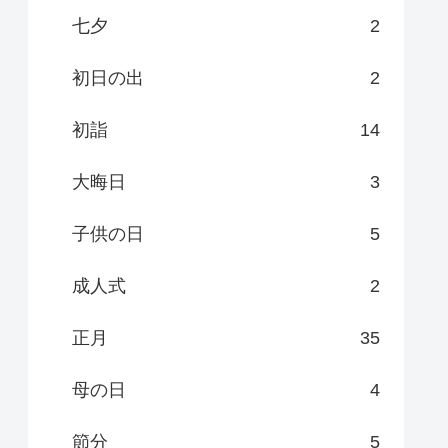
七夕
2
初日の出
2
初詣
14
大晦日
3
子供の日
5
成人式
2
正月
35
母の日
4
節分
5