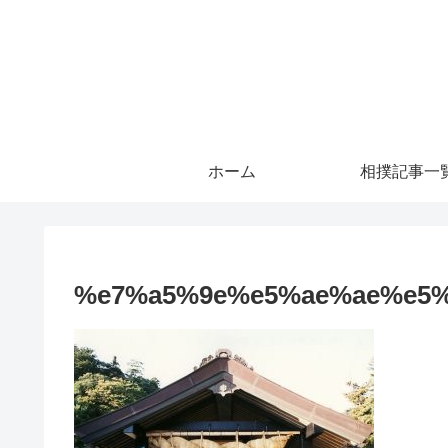
ホーム
相撲記事一
%e7%a5%9e%e5%ae%ae%e5