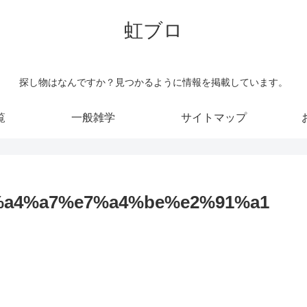
虹ブロ
探し物はなんですか？見つかるように情報を掲載しています。
覧
一般雑学
サイトマップ
%a4%a7%e7%a4%be%e2%91%a1