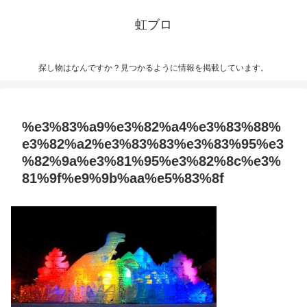
虹ブロ
探し物はなんですか？見つかるように情報を掲載しています。
%e3%83%a9%e3%82%a4%e3%83%88%
e3%82%a2%e3%83%83%e3%83%95%e3
%82%9a%e3%81%95%e3%82%8c%e3%
81%9f%e9%9b%aa%e5%83%8f