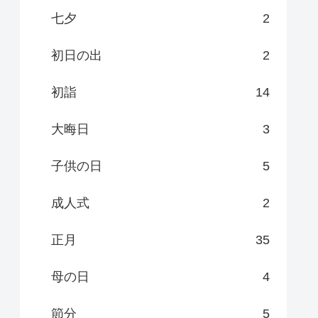
七夕
2
初日の出
2
初詣
14
大晦日
3
子供の日
5
成人式
2
正月
35
母の日
4
節分
5