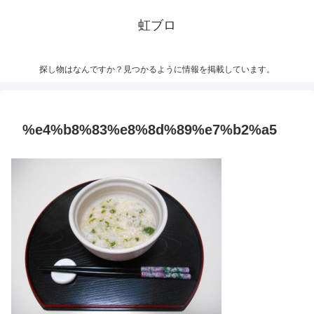
虹ブロ
探し物はなんですか？見つかるように情報を掲載しています。
%e4%b8%83%e8%8d%89%e7%b2%a5