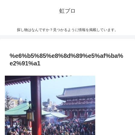
虹ブロ
探し物はなんですか？見つかるように情報を掲載しています。
%e6%b5%85%e8%8d%89%e5%af%ba%
e2%91%a1